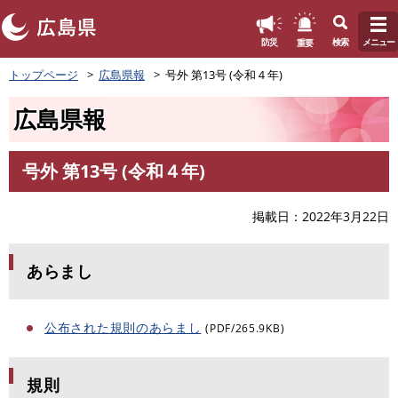
このページの本文へ
重要
防災
検索
メニュー
ペ
トップページ
広島県報
号外 第13号 (令和４年)
ー
ジ
広島県報
の
先
頭
号外 第13号 (令和４年)
で
本
す
文
。
掲載日
2022年3月22日
あらまし
公布された規則のあらまし
(PDF/265.9KB)
規則