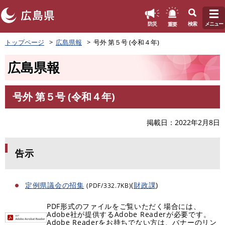
このページの本文へ
重要
防災
検索
メニュー
ペ
トップページ
広島県報
号外 第５号 (令和４年)
ー
ジ
広島県報
の
先
頭
号外 第５号 (令和４年)
で
本
す
文
。
掲載日
2022年2月8日
告示
定例県議会の招集
(
財政課
)
(PDF/332.7KB)
PDF形式のファイルをご覧いただく場合には、
Adobe社が提供するAdobe Readerが必要です。
Adobe Readerをお持ちでない方は、バナーのリン