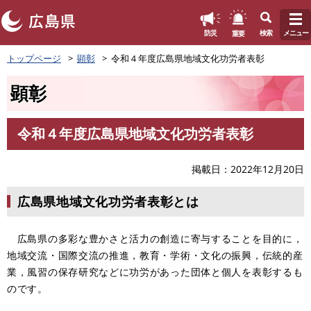
このページの本文へ
重要
防災
検索
メニュー
ペ
トップページ
顕彰
令和４年度広島県地域文化功労者表彰
ー
ジ
顕彰
の
先
頭
令和４年度広島県地域文化功労者表彰
で
本
す
文
。
掲載日
2022年12月20日
広島県地域文化功労者表彰とは
広島県の多彩な豊かさと活力の創造に寄与することを目的に，
地域交流・国際交流の推進，教育・学術・文化の振興，伝統的産
業，風習の保存研究などに功労があった団体と個人を表彰するも
のです。