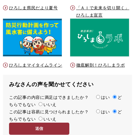
ひろしま県民だより夏号
「ＡＩで未来を切り開く」
ひろしま宣言
ひろしまマイタイムライン
徹底解剖！ひろしまラボ
みなさんの声を聞かせてください
この記事の内容に満足はできましたか？
満
はい
ど
ちらでもない
足
いいえ
この記事は容易に見つけられましたか？
度
容
はい
ど
ちらでもない
易
いいえ
度