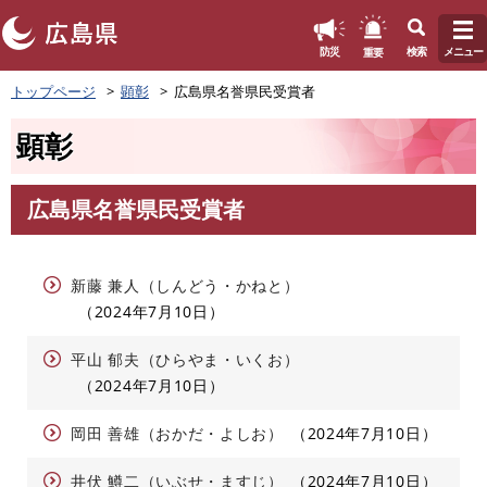
このページの本文へ
重要
防災
検索
メニュー
ペ
トップページ
顕彰
広島県名誉県民受賞者
ー
ジ
顕彰
の
先
頭
広島県名誉県民受賞者
で
本
す
文
。
新藤 兼人（しんどう・かねと）
2024年7月10日
平山 郁夫（ひらやま・いくお）
2024年7月10日
岡田 善雄（おかだ・よしお）
2024年7月10日
井伏 鱒二（いぶせ・ますじ）
2024年7月10日