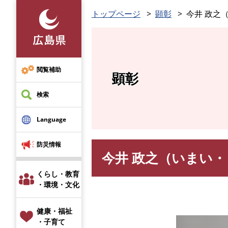
ペ
トップページ
顕彰
今井 政之
ー
ジ
の
先
頭
閲覧補助
顕彰
で
す
検索
。
Language
防災情報
今井 政之（いまい
本
文
くらし・教育
・環境・文化
健康・福祉
・子育て