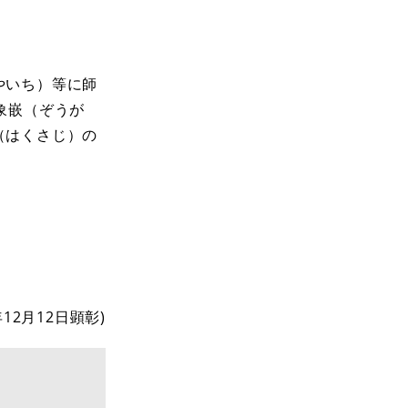
やいち）等に師
象嵌（ぞうが
（はくさじ）の
年12月12日顕彰)