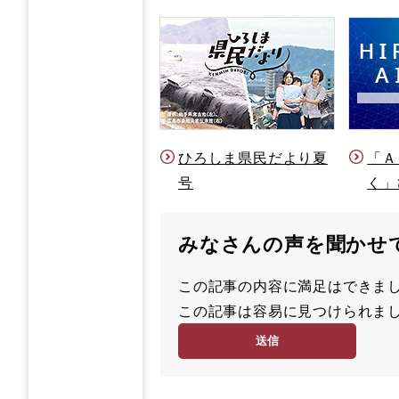
ひろしま県民だより夏
「Ａ
号
く」
みなさんの声を聞かせ
この記事の内容に満足はでき
満
この記事は容易に見つけられ
足
容
度
易
度