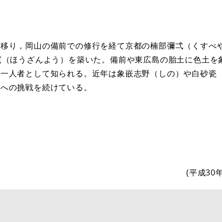
移り，岡山の備前での修行を経て京都の楠部彌弌（くすべ
窯（ほうざんよう）を築いた。備前や東広島の胎土に色土を
第一人者として知られる。近年は象嵌志野（しの）や白砂瓷
現への挑戦を続けている。
(平成30