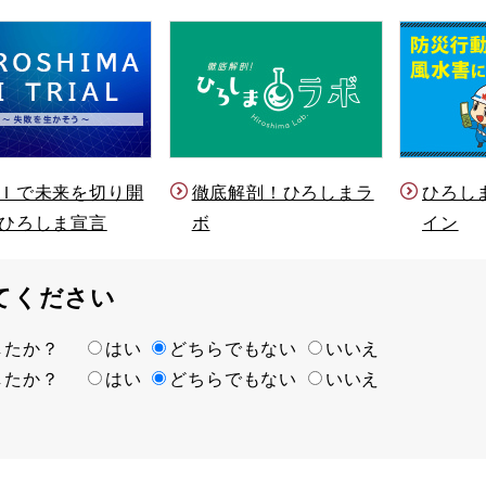
Ｉで未来を切り開
徹底解剖！ひろしまラ
ひろし
ひろしま宣言
ボ
イン
てください
ましたか？
はい
どちらでもない
いいえ
ましたか？
はい
どちらでもない
いいえ