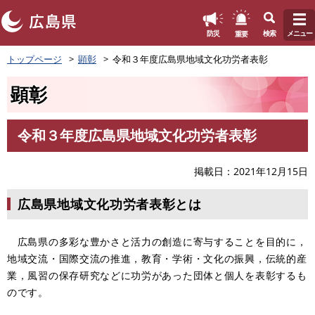
このページの本文へ
重要
防災
検索
メニュー
ペ
トップページ
顕彰
令和３年度広島県地域文化功労者表彰
ー
ジ
顕彰
の
先
頭
令和３年度広島県地域文化功労者表彰
で
本
す
文
。
掲載日
2021年12月15日
広島県地域文化功労者表彰とは
広島県の多彩な豊かさと活力の創造に寄与することを目的に，
地域交流・国際交流の推進，教育・学術・文化の振興，伝統的産
業，風習の保存研究などに功労があった団体と個人を表彰するも
のです。