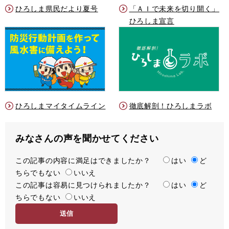
ひろしま県民だより夏号
「ＡＩで未来を切り開く」
ひろしま宣言
ひろしまマイタイムライン
徹底解剖！ひろしまラボ
みなさんの声を聞かせてください
この記事の内容に満足はできましたか？
満
はい
ど
ちらでもない
足
いいえ
この記事は容易に見つけられましたか？
度
容
はい
ど
ちらでもない
易
いいえ
度