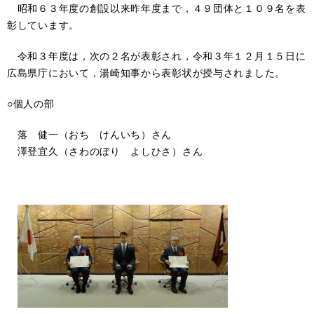
昭和６３年度の創設以来昨年度まで，４９団体と１０９名を表
彰しています。
令和３年度は，次の２名が表彰され，令和３年１２月１５日に
広島県庁において，湯崎知事から表彰状が授与されました。
○個人の部
落 健一（おち けんいち）さん
澤登宜久（さわのぼり よしひさ）さん