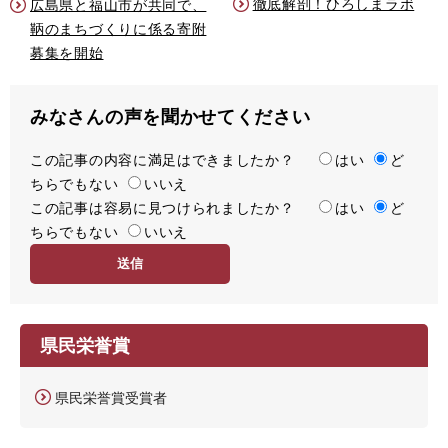
徹底解剖！ひろしまラボ
広島県と福山市が共同で、
鞆のまちづくりに係る寄附
募集を開始
みなさんの声を聞かせてください
この記事の内容に満足はできましたか？
満
はい
ど
ちらでもない
足
いいえ
この記事は容易に見つけられましたか？
度
容
はい
ど
ちらでもない
易
いいえ
度
県民栄誉賞
県民栄誉賞受賞者