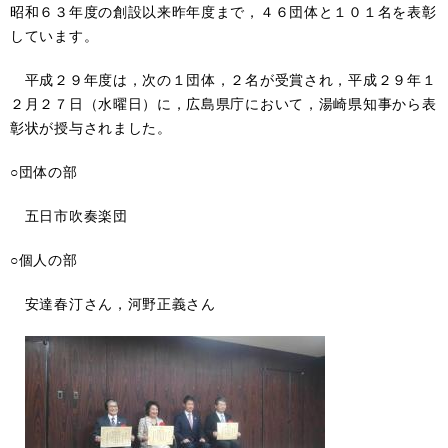
昭和６３年度の創設以来昨年度まで，４６団体と１０１名を表彰
しています。
平成２９年度は，次の１団体，２名が受賞され，平成２９年１
２月２７日（水曜日）に，広島県庁において，湯崎県知事から表
彰状が授与されました。
○団体の部
五日市吹奏楽団
○個人の部
安達春汀さん，河野正義さん