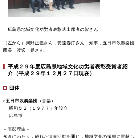
広島県地域文化功労者表彰式出席者の皆さん
（左から）河野正義さん，安達春汀さん，知事，五日市吹奏楽団
団長 渡辺 晃さん
平成２９年度広島県地域文化功労者表彰受賞者紹
介（平成２９年１２月２７日現在）
団体
○五日市吹奏楽団
（音楽）
昭和５２（１９７７）年設立
広島市
－表彰理由－
永きにわたり，優れた演奏活動を通じ，地域文化の振興に貢献し