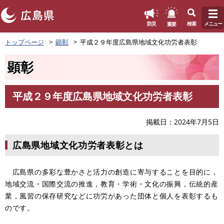
このページの本文へ
重要
防災
検索
メニュー
ペ
トップページ
顕彰
平成２９年度広島県地域文化功労者表彰
ー
ジ
顕彰
の
先
頭
平成２９年度広島県地域文化功労者表彰
で
本
す
文
。
掲載日
2024年7月5日
広島県地域文化功労者表彰とは
広島県の多彩な豊かさと活力の創造に寄与することを目的に，
地域交流・国際交流の推進，教育・学術・文化の振興，伝統的産
業，風習の保存研究などに功労があった団体と個人を表彰するも
のです。