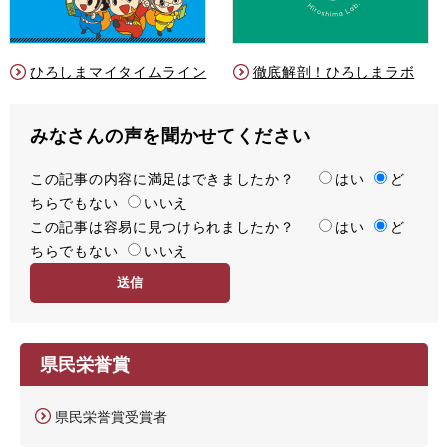
ひろしまマイタイムライン
徹底解剖！ひろしまラボ
みなさんの声を聞かせてください
この記事の内容に満足はできましたか？
満
はい
ど
ちらでもない
足
いいえ
この記事は容易に見つけられましたか？
度
容
はい
ど
ちらでもない
易
いいえ
度
県民栄誉賞
県民栄誉賞受賞者