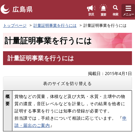
このページの本文へ
重要
防災
検索
メニュー
ペ
トップページ
計量証明事業を行うには
計量証明事業を行うには
ー
ジ
計量証明事業を行うには
の
先
頭
計量証明事業を行うには
で
本
す
文
。
掲載日
2015年4月1日
表のサイズを切り替える
概
貨物などの質量，体積など及び大気・水質・土壌中の物
要
質の濃度，音圧レベルなどを計量し，その結果を他者に
証明する事業を行うには知事の登録が必要です。
担当課では，手続きについて相談に応じています。 『
申
請・届出のご案内
』