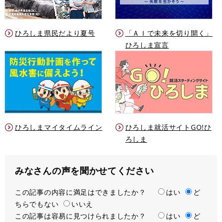
ひろしま県民だより夏号
「ＡＩで未来を切り開く」
ひろしま宣言
ひろしまマイタイムライン
ひろしま就活サイトGO!ひ
ろしま
みなさんの声を聞かせてください
この記事の内容に満足はできましたか？
満
はい
ど
ちらでもない
足
いいえ
この記事は容易に見つけられましたか？
度
容
はい
ど