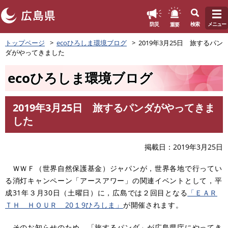
このページの本文へ
重要
防災
検索
メニュー
ペ
トップページ
ecoひろしま環境ブログ
2019年3月25日 旅するパン
ー
ダがやってきました
ジ
の
ecoひろしま環境ブログ
先
頭
で
2019年3月25日 旅するパンダがやってきま
す
本
した
。
文
掲載日
2019年3月25日
ＷＷＦ（世界自然保護基金）ジャパンが，世界各地で行ってい
る消灯キャンペーン「アースアワー」の関連イベントとして，平
成31年３月30日（土曜日）に，広島では２回目となる
「ＥＡＲ
ＴＨ ＨＯＵＲ 20１9ひろしま」
が開催されます。
そのお知らせのため，「旅するパンダ」が広島県庁にやってき