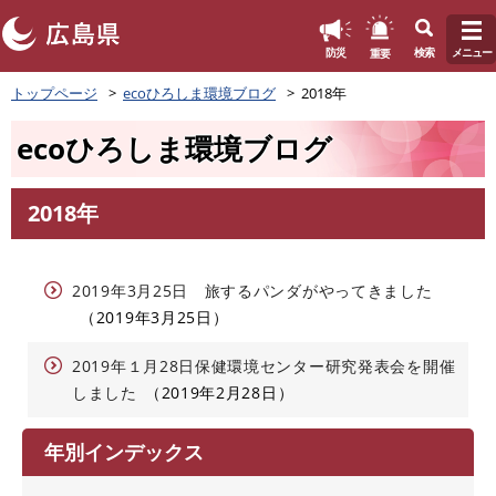
このページの本文へ
重要
防災
検索
メニュー
ペ
トップページ
ecoひろしま環境ブログ
2018年
ー
ジ
ecoひろしま環境ブログ
の
先
頭
2018年
で
本
す
文
。
2019年3月25日 旅するパンダがやってきました
2019年3月25日
2019年１月28日保健環境センター研究発表会を開催
しました
2019年2月28日
年別インデックス