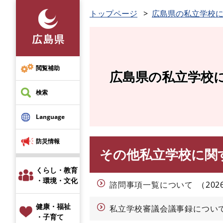
ペ
トップページ
広島県の私立学校
ー
ジ
の
先
頭
閲覧補助
広島県の私立学校
で
す
検索
。
Language
防災情報
その他私立学校に関
本
文
くらし・教育
・環境・文化
諮問事項一覧について
20
健康・福祉
私立学校審議会議事録につい
・子育て