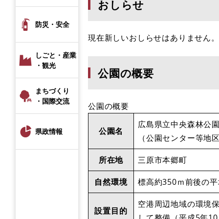
おしらせ
防災・安全
現在新しいおしらせはありません
しごと・産業
・観光
公園の概要
まちづくり
・国際交流
公園の概要
広島県立中央森林公
公園名
県政情報
（公園センター等地
所在地
三原市本郷町
自然環境
標高約350ｍ前後の
空港周辺地域の環境
設置目的
して整備（平成5年1