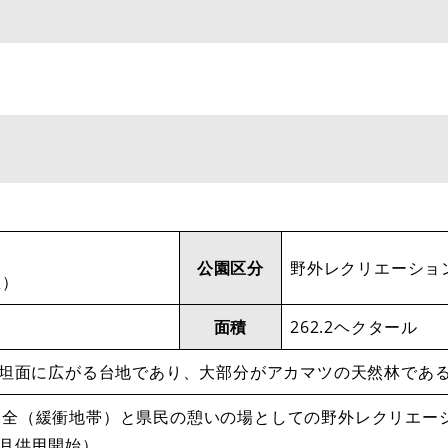
。
園
公園区分
野外レクリエーショ
区）
面積
262.2ヘクタール
平坦面に広がる台地であり、大部分がアカマツの天然林であ
保全（緩衝地帯）と県民の憩いの場としての野外レクリエー
0月供用開始）