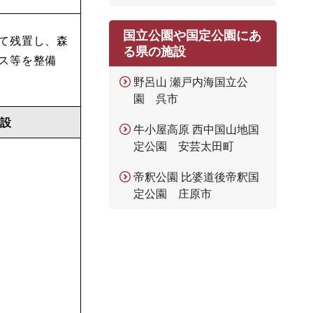
国立公園や国定公園にあ
て残置し、森
る県の施設
ス等を整備
野呂山 瀬戸内海国立公
園 呉市
設
牛小屋高原 西中国山地国
定公園 安芸太田町
帝釈公園 比婆道後帝釈国
定公園 庄原市