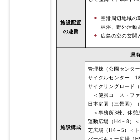
空港周辺地域の
施設配置
林浴、野外活動
の趣旨
広島の空の玄関
県
管理棟（公園センター
​サイクルセンター 1
​サイクリングロード（
​ ＜健脚コース・フ
​日本庭園（三景園）（
​＜事務所3棟、休憩
​運動広場（H4～8）
施設構成
​芝広場（H4～5）＜
​バーベキュー広場（H