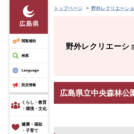
ペ
トップページ
野外レクリエーシ
ー
ジ
の
先
頭
閲覧補助
野外レクリエーシ
で
す
検索
。
Language
防災情報
広島県立中央森林公
本
文
くらし・教育
・環境・文化
健康・福祉
・子育て