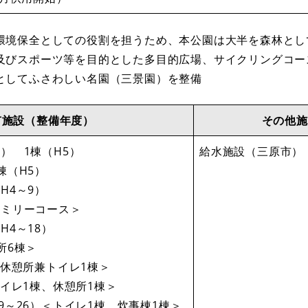
環境保全としての役割を担うため、本公園は大半を森林とし
及びスポーツ等を目的とした多目的広場、サイクリングコー
としてふさわしい名園（三景園）を整備
有施設（整備年度）
その他施
） 1棟（H5）
給水施設（三原市）
棟（H5）
H4～9）
ァミリーコース＞
H4～18）
所6棟＞
​＜休憩所兼トイレ1棟＞
トイレ1棟、休憩所1棟＞
9～26）​＜トイレ1棟、炊事棟1棟＞