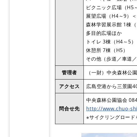
​ピクニック広場（H5
​展望広場（H4～9）
​森林学習展示館 1棟（
​多目的広場ほか
​トイレ 3棟（H4～5）
​休憩所 7棟（H5）
​その他（歩道／車道
管理者
（一財）中央森林公
アクセス
広島空港から三景園40
中央森林公園協会 0848-
問合せ先
http://www.chuo-shi
※サイクリングロード