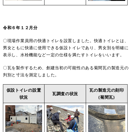
令和６年１２月分
〇現場作業員用の快適トイレを設置しました。快適トイレとは、
男女ともに快適に使用できる仮設トイレであり、男女別を明確に
表示し、水栓機能など一定の仕様を満たすトイレをいいます。
〇瓦を製作するため、創建当初の可能性のある菊間瓦の製造元の
判別と寸法を測定しました。
仮設トイレの設置
瓦の製造元の刻印
瓦調査の状況
状況
(菊間瓦)