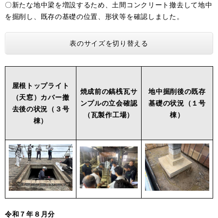
〇新たな地中梁を増設するため、土間コンクリート撤去して地中
を掘削し、既存の基礎の位置、形状等を確認しました。
表のサイズを切り替える
屋根トップライト
焼成前の鎬桟瓦サ
地中掘削後の既存
（天窓）カバー撤
ンプルの立会確認
基礎の状況（１号
去後の状況（３号
（瓦製作工場）
棟）
棟）
令和７年８月分