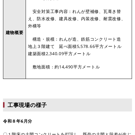
安全対策工事内容：れんが壁補修、瓦葺き替
え、防水改修、建具改修、内装改修、耐震改修、
外構等
建物概要
構造・規模：れんが造、鉄筋コンクリート造
地上３階建て 延べ面積5,578.66平方メートル
建築面積2,340.09平方メートル
敷地面積：約14,490平方メートル
工事現場の様子
令和８年6月分
〇１階床の土間コンクリートを打設し、既存の土間と段差が生じ