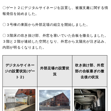
〇ゲート２にデジタルサイネージを設置し、被服支廠に関する情
報発信を始めました。
〇３号棟の東面から外部足場の組立を開始しました。
〇３階床の吹き抜け部、外窓を塞いでいた合板を撤去しました。
３階と２階が連続した空間となり、外窓から太陽光が注ぎ込み、
内部が明るくなりました。
デジタルサイネー
吹き抜け部、外窓
外部足場の設置状
ジの設置状況(ゲー
部の合板塞ぎの撤
況
ト２)
去後の状況