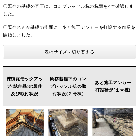
〇既存の基礎の直下に、コンプレッソル杭の杭頭を4本確認しま
した。
〇既存れんが基礎の側面に、あと施工アンカーを打設する作業を
開始しました。
表のサイズを切り替える
棟積瓦モックアッ
既存基礎下のコン
あと施工アンカー
プ(試作品)の製作
プレッソル杭の取
打設状況(１号棟)
及び取付状況
付状況(２号棟)