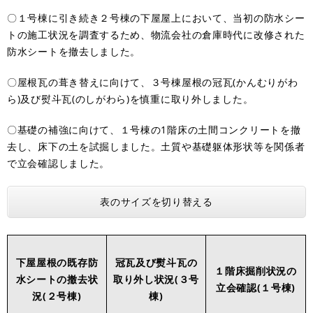
〇１号棟に引き続き２号棟の下屋屋上において、当初の防水シー
トの施工状況を調査するため、物流会社の倉庫時代に改修された
防水シートを撤去しました。
〇屋根瓦の葺き替えに向けて、３号棟屋根の冠瓦(かんむりがわ
ら)及び熨斗瓦(のしがわら)を慎重に取り外しました。
〇基礎の補強に向けて、１号棟の1階床の土間コンクリートを撤
去し、床下の土を試掘しました。土質や基礎躯体形状等を関係者
で立会確認しました。
表のサイズを切り替える
下屋屋根の既存防
冠瓦及び熨斗瓦の
１階床掘削状況の
水シートの撤去状
取り外し状況(３号
立会確認(１号棟)
況(２号棟)
棟)