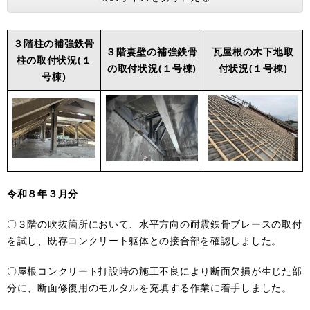
３階柱の補強鉄骨
３階妻壁の補強鉄骨
瓦屋根の木下地取
柱の取付状況(１
の取付状況(１号棟)
付状況(１号棟)
号棟)
令和８年３月分
〇３階の吹抜箇所において、水平方向の耐震鉄骨ブレースの取付
を試し、既存コンクリート躯体との接合部を確認しました。
〇屋根コンクリート打設時の施工不良により断面欠損が生じた部
分に、断面修復用のモルタルを充填する作業に着手しました。