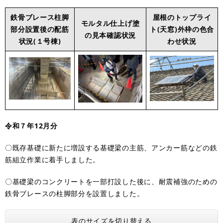
鉄骨ブレース柱脚
屋根のトップライ
モルタル仕上げ塗
部分設置後の配筋
ト(天窓)外枠の色合
の見本確認状況
状況(１号棟)
わせ状況
令和７年12月分
〇既存基礎に新たに増設する基礎梁の主筋、アンカー筋などの鉄
筋組立作業に着手しました。
〇基礎梁のコンクリートを一部打設した後に、耐震補強のための
鉄骨ブレースの柱脚部分を設置しました。
表のサイズを切り替える