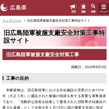
このページの本文へ
重要
防災
検索
メニュー
ペ
トップページ
旧広島陸軍被服支廠安全対策工事特設サイト
ー
ジ
旧広島陸軍被服支廠安全対策工事特
の
先
設サイト
頭
で
す
旧広島陸軍被服支廠安全対策工事
本
。
文
掲載日
2026年8月3日
工事の目的
本建築物は、旧広島陸軍における兵站施設の充実のため1914
年（大正３年）に建設された被爆の痕跡を有する貴重な軍事遺産
であり、「先駆的な技術を結集して建造された旧陸軍兵站施設の
希少な遺構」として令和６年１月19日に国の重要文化財に指定