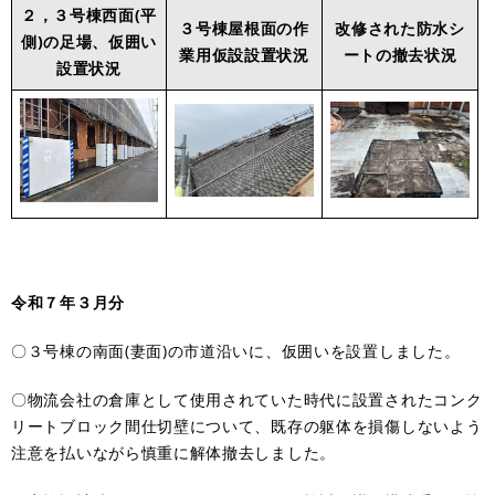
２，３号棟西面(平
３号棟屋根面の作
改修された防水シ
側)の足場、仮囲い
業用仮設設置状況
ートの撤去状況
設置状況
令和７年３月分
〇３号棟の南面(妻面)の市道沿いに、仮囲いを設置しました。
〇物流会社の倉庫として使用されていた時代に設置されたコンク
リートブロック間仕切壁について、既存の躯体を損傷しないよう
注意を払いながら慎重に解体撤去しました。