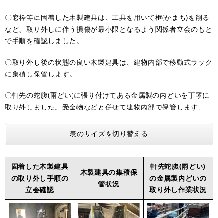
〇窓枠等に固着した木製建具は、工具を用いて框(かまち)を削る
など、取り外しに伴う損傷が最小限となるよう関係者立会のもと
で手順を確認しました。
〇取り外し後の状態の良い木製建具は、建物内部で移動式ラック
に集積し保管します。
〇軒先の蛇腹(雨どい)に張り付けてある金属製の内どいを丁寧に
取り外しました。受金物などと併せて建物内部で保管します。
表のサイズを切り替える
固着した木製建具
軒先蛇腹(雨どい)
木製建具の集積保
の取り外し手順の
の金属製内どいの
管状況
立会確認
取り外し作業状況