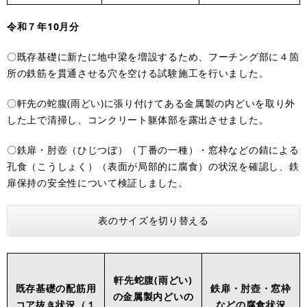
令和７年10月分
〇既存基礎に新たに地中梁を増設するため、フーチング部に４箇
所の鉄筋を貫通させる穴を空ける試験施工を行いました。
〇軒先の蛇腹(雨どい)に張り付けてある金属製の内どいを取り外
した上で清掃し、コンクリート躯体部を露出させました。
〇鉄扉・肘壺（ひじつぼ）（丁番の一種）・窓枠などの錆による
孔食（こうしょく）（表面が局部的に腐食）の状況を確認し、鉄
扉保持の安全性について検証しました。
表のサイズを切り替える
軒先蛇腹(雨どい)
既存基礎の配筋用
鉄扉・肘壺・窓枠
の金属製内どいの
コア抜き状況（１
などの腐食状況