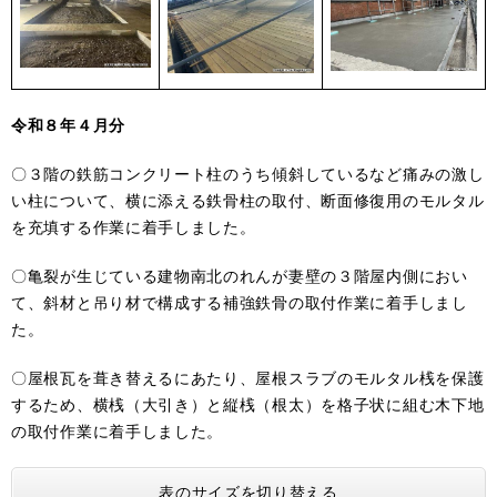
令和８年４月分
〇３階の鉄筋コンクリート柱のうち傾斜しているなど痛みの激し
い柱について、横に添える鉄骨柱の取付、断面修復用のモルタル
を充填する作業に着手しました。
〇亀裂が生じている建物南北のれんが妻壁の３階屋内側におい
て、斜材と吊り材で構成する補強鉄骨の取付作業に着手しまし
た。
〇屋根瓦を葺き替えるにあたり、屋根スラブのモルタル桟を保護
するため、横桟（大引き）と縦桟（根太）を格子状に組む木下地
の取付作業に着手しました。
表のサイズを切り替える