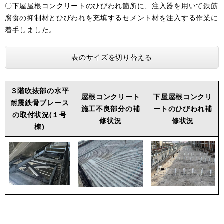
〇下屋屋根コンクリートのひびわれ箇所に、注入器を用いて鉄筋
腐食の抑制材とひびわれを充填するセメント材を注入する作業に
着手しました。
表のサイズを切り替える
３階吹抜部の水平
屋根コンクリート
下屋屋根コンクリ
耐震鉄骨ブレース
施工不良部分の補
ートのひびわれ補
の取付状況(１号
修状況
修状況
棟)