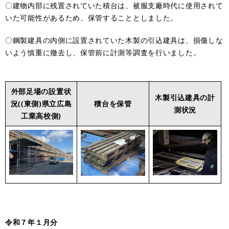
〇建物内部に残置されていた積台は、被服支廠時代に使用されて
いた可能性があるため、保管することとしました。
〇鋼製建具の内側に設置されていた木製の引込建具は、損傷しな
いよう慎重に撤去し、保管前に計測等調査を行いました。
外部足場の設置状
木製引込建具の計
況((東側)県立広島
積台を保管
測状況
工業高校側)
令和７年１月分