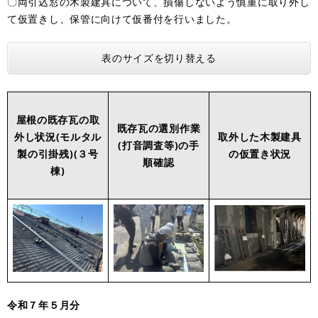
〇両引込窓の木製建具について、損傷しないよう慎重に取り外し
て仮置きし、保管に向けて仮番付を行いました。
表のサイズを切り替える
屋根の既存瓦の取
既存瓦の選別作業
外し状況(モルタル
取外した木製建具
(打音調査等)の手
製の引掛残)(３号
の仮置き状況
順確認
棟)
令和７年５月分