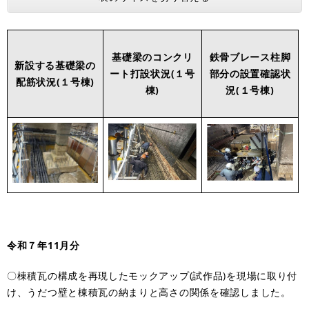
基礎梁のコンクリ
鉄骨ブレース柱脚
新設する基礎梁の
ート打設状況(１号
部分の設置確認状
配筋状況(１号棟)
棟)
況(１号棟)
令和７年11月分
〇棟積瓦の構成を再現したモックアップ(試作品)を現場に取り付
け、うだつ壁と棟積瓦の納まりと高さの関係を確認しました。