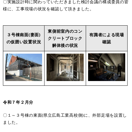
〇実施設計時に関わっていただきました検討会議の構成委員の皆
様に、工事現場の状況を確認して頂きました。
東側前室内のコン
３号棟南面(妻面)
有識者による現場
クリートブロック
の仮囲い設置状況
確認
解体後の状況
令和７年２月分
〇１～３号棟の東面(県立広島工業高校側)に、外部足場を設置し
ました。