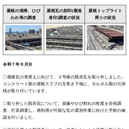
屋根の清掃、ひび
屋根瓦の刻印(製造
屋根トップライト
われ等の調査
者印)調査の状況
周りの状況
令和７年６月分
〇屋根瓦の葺替えに向けて、３号棟の既存瓦を取り外しました。
コンクリート製の屋根スラブの互葺き下地に、モルタル製の引掛
桟が取り付いています。
〇取り外した既存瓦について、損傷やひび割れの程度を目視調
査、打音調査し、再利用が可能な瓦の選別作業に向けた手順の確
認を行いました。