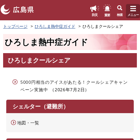
このページの本文へ
重要
防災
検索
メニュー
ペ
トップページ
ひろしま熱中症ガイド
ひろしまクールシェア
ー
ジ
ひろしま熱中症ガイド
の
先
頭
ひろしまクールシェア
で
本
す
文
。
5000円相当のアイスがあたる！クールシェアキャン
ペーン実施中
2026年7月2日
シェルター（避難所）
地図・一覧