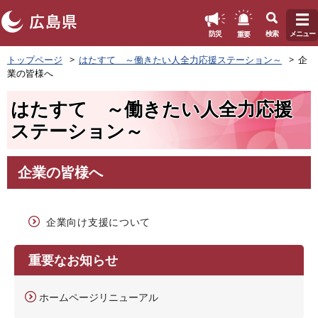
このページの本文へ
重要
防災
検索
メニュー
ペ
トップページ
はたすて ～働きたい人全力応援ステーション～
企
ー
業の皆様へ
ジ
の
はたすて ～働きたい人全力応援
先
頭
ステーション～
で
す
。
企業の皆様へ
本
文
企業向け支援について
重要なお知らせ
ホームページリニューアル