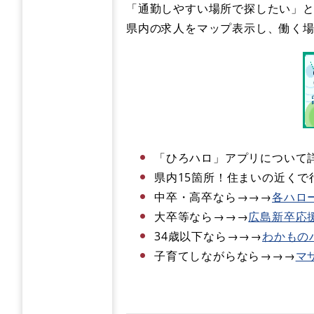
「通勤しやすい場所で探したい」
県内の求人をマップ表示し、働く
「ひろハロ」アプリについて詳
県内15箇所！住まいの近くで行
中卒・高卒なら→→→​​
各ハロ
大卒等なら→→→​
広島新卒応
34歳以下なら→→→​
わかもの
子育てしながらなら→→→​
マ