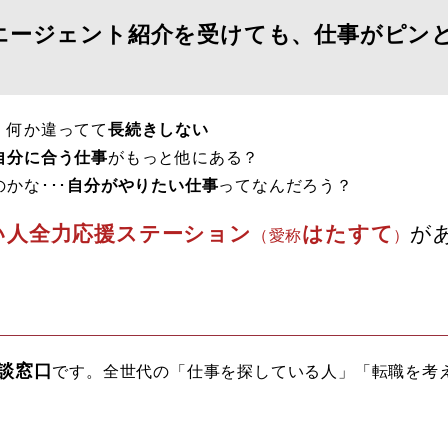
エージェント紹介を受けても、仕事がピン
、何か違ってて
長続きしない
自分に合う仕事
がもっと他にある？
かな･･･
自分がやりたい仕事
ってなんだろう？
い人全力応援ステーション
はたすて
が
（愛称
）
談窓口
です。
全世代の「仕事を探している人」「転職を考
。