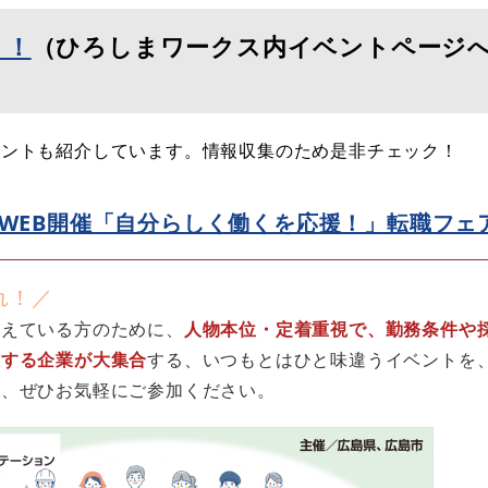
う！
（ひろしまワークス内イベントページ
ベントも紹介しています。情報収集のため是非チェック！
/21WEB開催「自分らしく働くを応援！」転職フェ
れ！／
抱えている方のために、
人物本位・定着重視で、勤務条件や
援する企業が大集合
する、いつもとはひと味違うイベントを
て、ぜひお気軽にご参加ください。