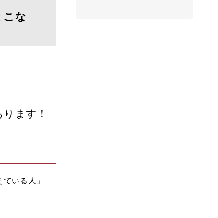
とこな
あります！
えている人」