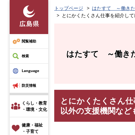
ペ
トップページ
はたすて ～働き
ー
とにかくたくさん仕事を紹介して
ジ
の
先
頭
閲覧補助
で
はたすて ～働き
す
検索
。
Language
防災情報
とにかくたくさん仕
本
くらし・教育
文
以外の支援機関など
・環境・文化
健康・福祉
・子育て