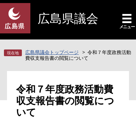
ペ
メ
ー
ニ
広島県議会
ジ
ュ
の
ー
メニュー
先
を
頭
飛
で
ば
広島県議会トップページ
令和７年度政務活動
す
し
費収支報告書の閲覧について
。
て
本
文
本
へ
令和７年度政務活動費
文
収支報告書の閲覧につ
いて