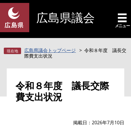
ペ
メ
ー
ニ
広島県議会
ジ
ュ
の
ー
メニュー
先
を
頭
飛
で
ば
広島県議会トップページ
令和８年度 議長交
す
し
際費支出状況
。
て
本
文
本
へ
令和８年度 議長交際
文
費支出状況
掲載日
2026年7月10日