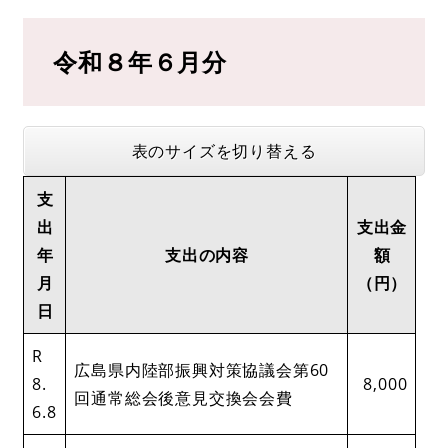
令和８年６月分​
表のサイズを切り替える
支
出
支出金
年
支出の内容
額
月
（円）
日
R
広島県内陸部振興対策協議会第60
8.
8,000
回通常総会後意見交換会会費
6.8