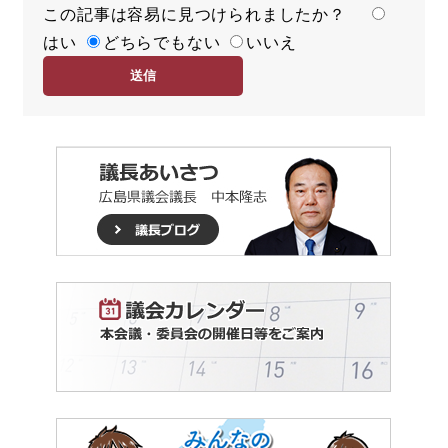
この記事は容易に見つけられましたか？
度
容
はい
易
どちらでもない
いいえ
度