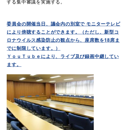
する集中審議を実施する。
委員会の開催当日、議会内の別室で モニターテレビ
により傍聴することができます。（ただし、新型コ
ロナウイルス感染防止の観点から、座席数を18席ま
でに制限しています。）
ＹｏｕＴｕｂｅにより、ライブ及び録画中継してい
ます。