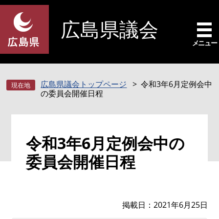
ペ
メ
ー
ニ
広島県議会
ジ
ュ
の
ー
メニュー
先
を
頭
飛
で
ば
広島県議会トップページ
令和3年6月定例会中
す
し
の委員会開催日程
。
て
本
文
本
へ
令和3年6月定例会中の
文
委員会開催日程
掲載日
2021年6月25日