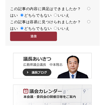
この記事の内容に満足はできましたか？
満
はい
足
どちらでもない
いいえ
この記事は容易に見つけられましたか？
度
容
はい
易
どちらでもない
いいえ
度