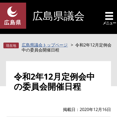
ペ
メ
ー
ニ
広島県議会
ジ
ュ
の
ー
メニュー
先
を
頭
飛
で
ば
広島県議会トップページ
令和2年12月定例会
す
し
中の委員会開催日程
。
て
本
文
本
へ
令和2年12月定例会中
文
の委員会開催日程
掲載日
2020年12月16日