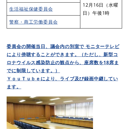
12月16日（水曜
生活福祉保健委員会
日）午後1時
警察・商工労働委員会
委員会の開催当日、議会内の別室で モニターテレビ
により傍聴することができます。（ただし、新型コ
ロナウイルス感染防止の観点から、座席数を18席ま
でに制限しています。）
ＹｏｕＴｕｂｅにより、ライブ及び録画中継してい
ます。