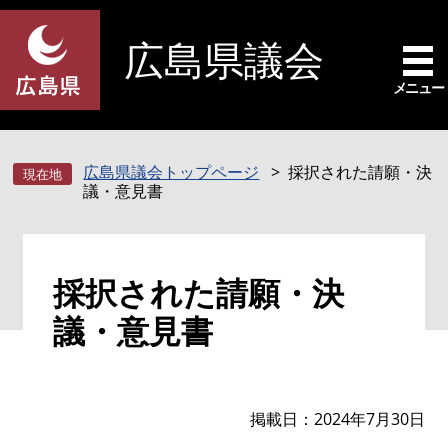
ペ
メ
ー
ニ
広島県議会
ジ
ュ
の
ー
メニュー
先
を
頭
飛
で
ば
広島県議会トップページ
採択された請願・決
す
し
議・意見書
。
て
本
文
本
へ
採択された請願・決
文
議・意見書
掲載日
2024年7月30日