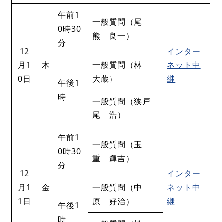
午前1
一般質問（尾
0時30
熊 良一）
分
12
インター
月1
木
一般質問（林
ネット中
0日
大蔵）
継
午後1
時
一般質問（狭戸
尾 浩）
午前1
一般質問（玉
0時30
重 輝吉）
分
12
インター
月1
金
一般質問（中
ネット中
1日
原 好治）
継
午後1
時