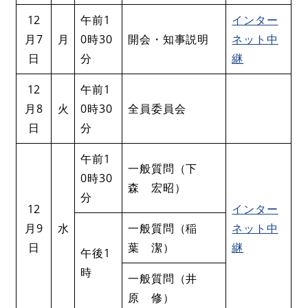
12
午前1
インター
月7
月
0時30
開会・知事説明
ネット中
日
分
継
12
午前1
月8
火
0時30
全員委員会
日
分
午前1
一般質問（下
0時30
森 宏昭）
分
12
インター
月9
水
一般質問（稲
ネット中
日
葉 潔）
継
午後1
時
一般質問（井
原 修）