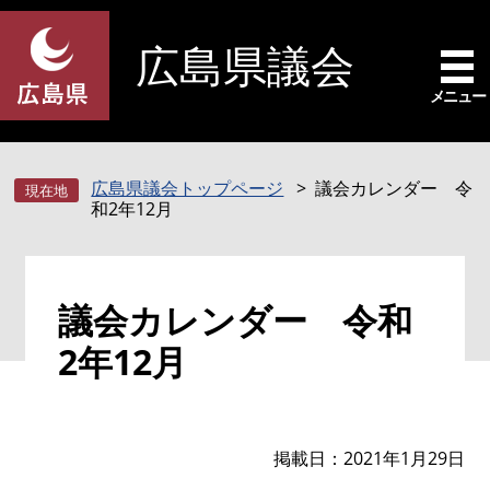
ペ
メ
ー
ニ
広島県議会
ジ
ュ
の
ー
メニュー
先
を
頭
飛
で
ば
広島県議会トップページ
議会カレンダー 令
す
し
和2年12月
。
て
本
文
本
へ
議会カレンダー 令和
文
2年12月
掲載日
2021年1月29日