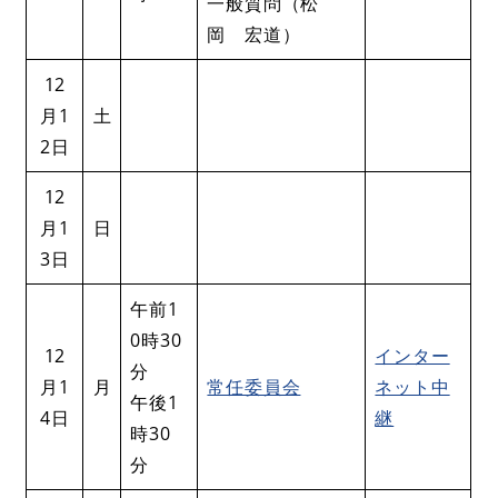
一般質問（松
岡 宏道）
12
月1
土
2日
12
月1
日
3日
午前1
0時30
12
インター
分
月1
月
常任委員会
ネット中
午後1
4日
継
時30
分