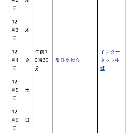
日
12
月3
木
日
12
午前1
インター
月4
金
0時30
常任委員会
ネット中
日
分
継
12
月5
土
日
12
月6
日
日