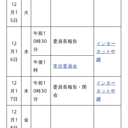
12
月1
火
5日
午前1
0時30
委員長報告
12
インター
分
月1
水
ネット中
6日
継
午後1
常任委員会
時
12
午前1
インター
委員長報告・閉
月1
木
0時30
ネット中
会
7日
分
継
12
月1
金
8日