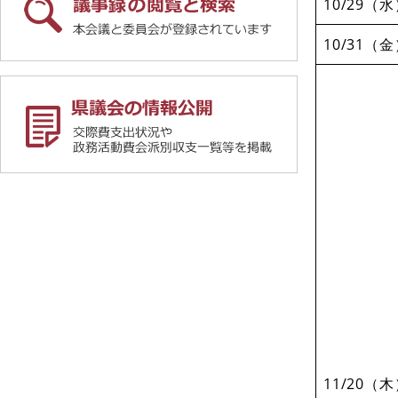
10/29（
10/31（
11/20（