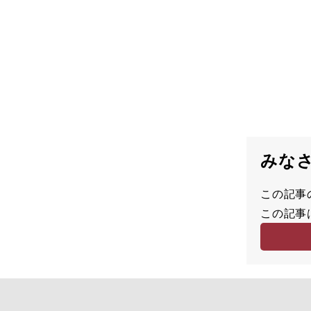
みな
この記事
満
この記事
足
容
度
易
度