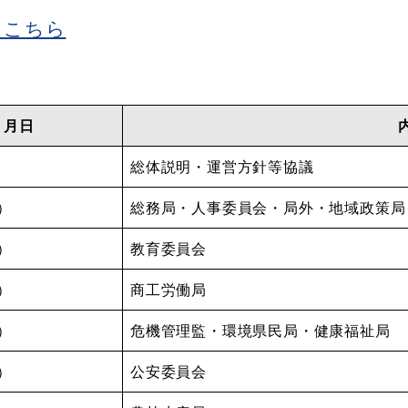
はこちら
月日
）
総体説明・運営方針等協議
火）
総務局・人事委員会・局外・地域政策局
水）
教育委員会
金）
商工労働局
月）
危機管理監・環境県民局・健康福祉局
火）
公安委員会