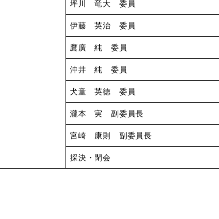
坪川 竜大 委員
伊藤 英治 委員
鷹廣 純 委員
沖井 純 委員
犬童 英徳 委員
瀧本 実 副委員長
宮崎 康則 副委員長
採決・閉会