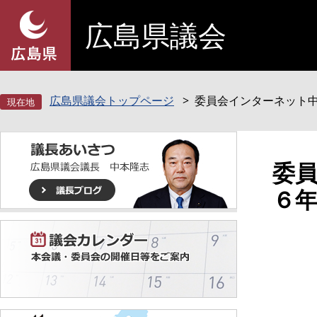
ペ
メ
広島県議会
ー
ニ
ジ
ュ
の
ー
先
を
頭
飛
広島県議会トップページ
委員会インターネット
で
ば
す
し
。
て
本
本
委
文
文
６
へ