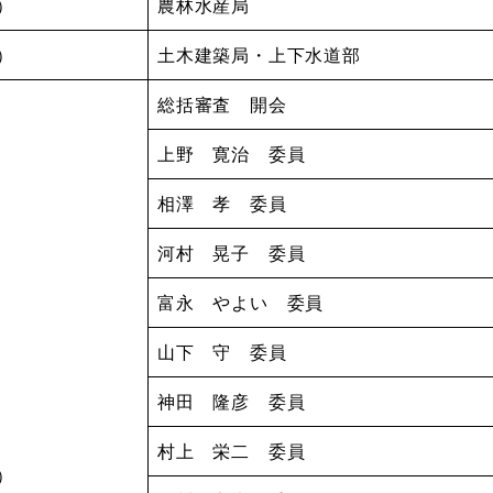
水）
農林水産局
金）
土木建築局・上下水道部
総括審査 開会
上野 寛治 委員
相澤 孝 委員
河村 晃子 委員
富永 やよい 委員
山下 守 委員
神田 隆彦 委員
村上 栄二 委員
木）