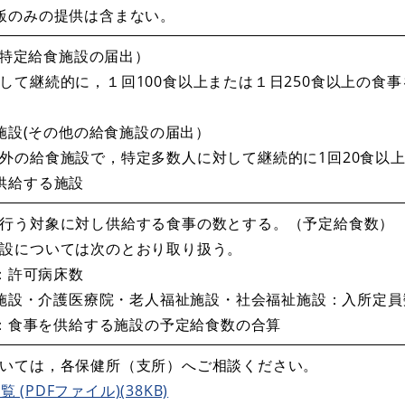
飯のみの提供は含まない。
設(特定給食施設の届出）
て継続的に，１回100食以上または１日250食以上の食
食施設(その他の給食施設の届出）
の給食施設で，特定多数人に対して継続的に1回20食以上
供給する施設
行う対象に対し供給する食事の数とする。（予定給食数）
設については次のとおり取り扱う。
所：許可病床数
保健施設・介護医療院・老人福祉施設・社会福祉施設：入所定員
ター：食事を供給する施設の予定給食数の合算
いては，各保健所（支所）へご相談ください。
(PDFファイル)(38KB)