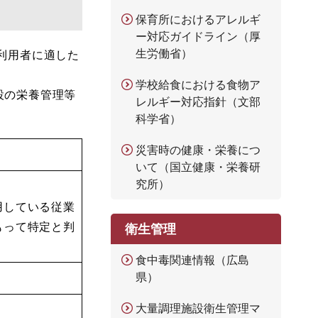
保育所におけるアレルギ
ー対応ガイドライン（厚
生労働省）
利用者に適した
学校給食における食物ア
設の栄養管理等
レルギー対応指針（文部
科学省）
災害時の健康・栄養につ
いて（国立健康・栄養研
究所）
用している従業
もって特定と判
衛生管理
食中毒関連情報（広島
県）
大量調理施設衛生管理マ