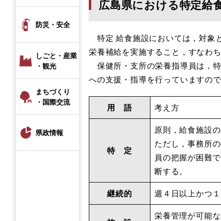
広島県における特定給
防災・安全
特定 給食施設においては，対象
栄養補給を実施すること，すなわ
しごと・産業
保健所・支所の栄養指導員は，特
・観光
への支援・指導を行っていますの
まちづくり
・国際交流
用 語
考え方
原則，給食施設の
県政情報
ただし，事務所の
特 定
員の把握が困難で
断する。
継続的
週４日以上かつ１
栄養管理が可能な