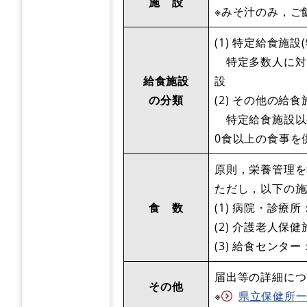
施 設
※みそ汁のみ，ご
(1) 特定給食施
特定多数人に対し
給食施設
設
の分類
(2) その他の給
特定給食施設以外
0食以上の食事を
原則，栄養管理を
ただし，以下の施
食 数
(1) 病院・診療
(2) 介護老人
(3) 給食セン
届出等の詳細につ
その他
※
県立保健所一覧 