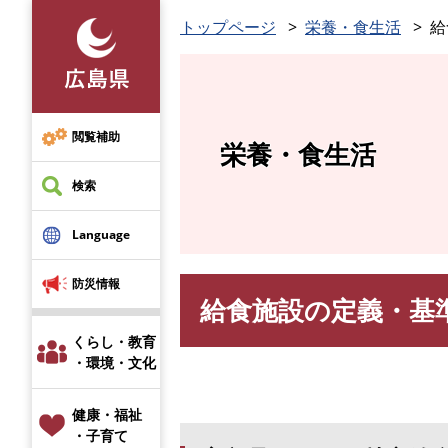
ペ
トップページ
栄養・食生活
給
ー
ジ
の
先
頭
閲覧補助
栄養・食生活
で
す
検索
。
Language
防災情報
給食施設の定義・基
本
文
くらし・教育
・環境・文化
健康・福祉
・子育て