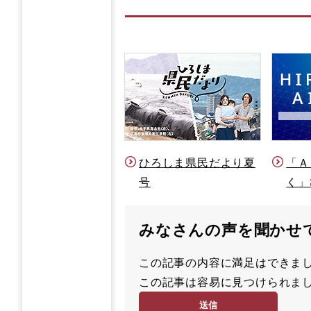
ひろしま県民だより夏
「Ａ
号
く」
みなさんの声を聞かせ
この記事の内容に満足はでき
満
この記事は容易に見つけられ
足
容
度
易