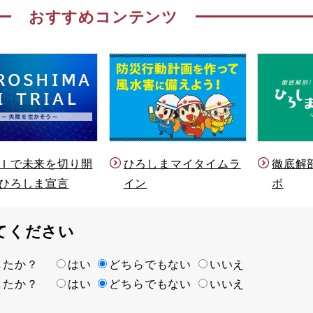
おすすめコンテンツ
Ｉで未来を切り開
ひろしまマイタイムラ
徹底解
ひろしま宣言
イン
ボ
てください
ましたか？
はい
どちらでもない
いいえ
ましたか？
はい
どちらでもない
いいえ