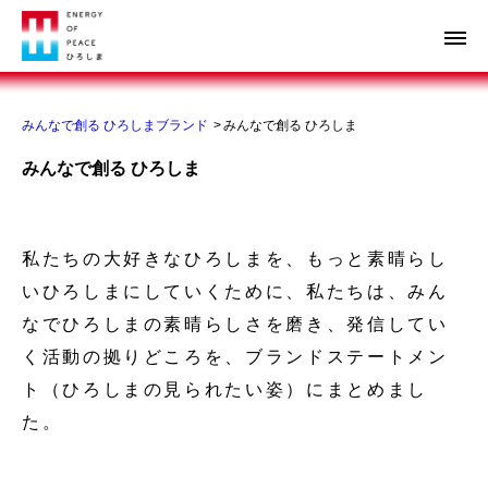
ペー
ジ
メ
の
ニュ
先
ボ
頭
タ
みんなで創る ひろしまブランド
みんなで創る ひろしま
で
ン
みんなで創る ひろしま
す。
本
文
私たちの大好きなひろしまを、もっと素晴らし
いひろしまにしていくために、私たちは、みん
なでひろしまの素晴らしさを磨き、発信してい
く活動の拠りどころを、ブランドステートメン
ト（ひろしまの見られたい姿）にまとめまし
た。