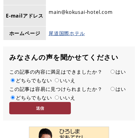
main@kokusai-hotel.com
E-mailアドレス
ホームページ
尾道国際ホテル
みなさんの声を聞かせてください
この記事の内容に満足はできましたか？
満
はい
足
どちらでもない
いいえ
この記事は容易に見つけられましたか？
度
容
はい
易
どちらでもない
いいえ
度