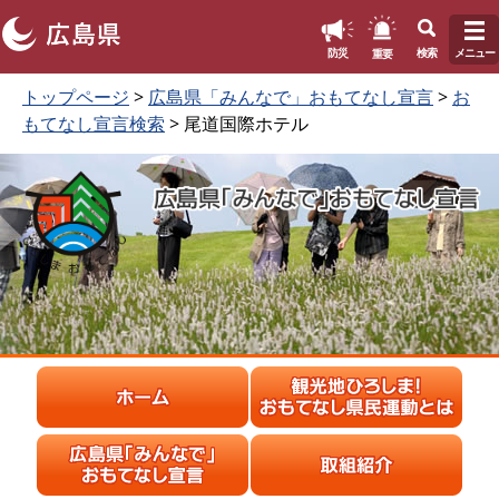
このページの本文へ
重要
防災
検索
メニュー
ペ
本
トップページ
>
広島県「みんなで」おもてなし宣言
>
お
ー
文
もてなし宣言検索
> 尾道国際ホテル
ジ
を
の
読
先
む
頭
で
す
。