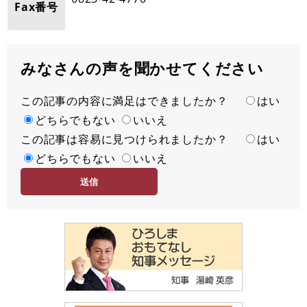
Fax番号
みなさんの声を聞かせてください
この記事の内容に満足はできましたか？
満
はい
足
どちらでもない
いいえ
この記事は容易に見つけられましたか？
度
容
はい
易
どちらでもない
いいえ
度