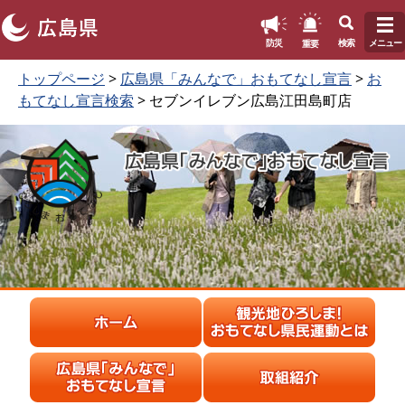
このページの本文へ
重要
防災
検索
メニュー
ペ
本
トップページ
>
広島県「みんなで」おもてなし宣言
>
お
ー
文
もてなし宣言検索
> セブンイレブン広島江田島町店
ジ
を
の
読
先
む
頭
で
す
。