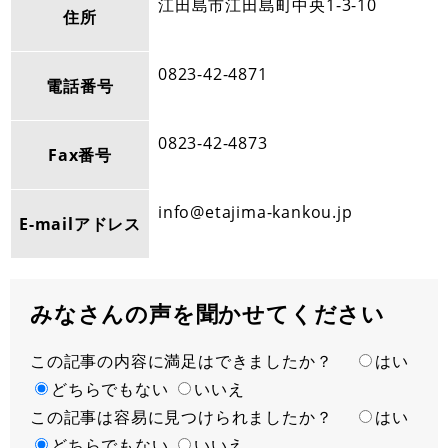
江田島市江田島町中央1-3-10
住所
0823-42-4871
電話番号
0823-42-4873
Fax番号
info@etajima-kankou.jp
E-mailアドレス
みなさんの声を聞かせてください
この記事の内容に満足はできましたか？
満
はい
足
どちらでもない
いいえ
この記事は容易に見つけられましたか？
度
容
はい
易
どちらでもない
いいえ