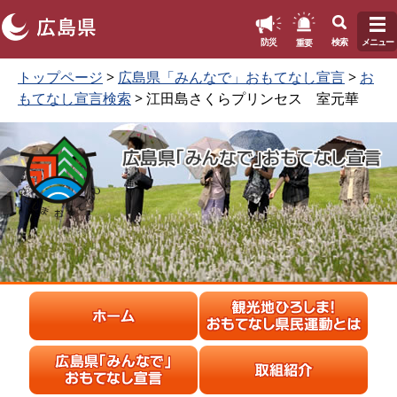
このページの本文へ
重要
防災
検索
メニュー
ペ
本
トップページ
>
広島県「みんなで」おもてなし宣言
>
お
ー
文
もてなし宣言検索
> 江田島さくらプリンセス 室元華
ジ
を
の
読
先
む
頭
で
す
。