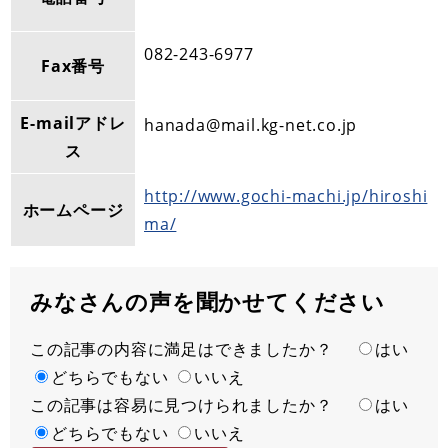
082-243-6977
Fax番号
E-mailアドレ
hanada@mail.kg-net.co.jp
ス
http://www.gochi-machi.jp/hiroshi
ホームページ
ma/
みなさんの声を聞かせてください
この記事の内容に満足はできましたか？
満
はい
足
どちらでもない
いいえ
この記事は容易に見つけられましたか？
度
容
はい
易
どちらでもない
いいえ