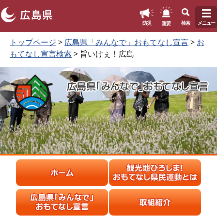
このページの本文へ
重要
防災
検索
メニュー
ペ
本
トップページ
>
広島県「みんなで」おもてなし宣言
>
お
ー
文
もてなし宣言検索
> 旨いけぇ！広島
ジ
を
の
読
先
む
頭
で
す
。