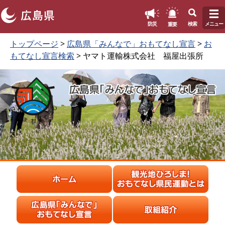
このページの本文へ
重要
防災
検索
メニュー
ペ
本
トップページ
>
広島県「みんなで」おもてなし宣言
>
お
ー
文
もてなし宣言検索
> ヤマト運輸株式会社 福屋出張所
ジ
を
の
読
先
む
頭
で
す
。