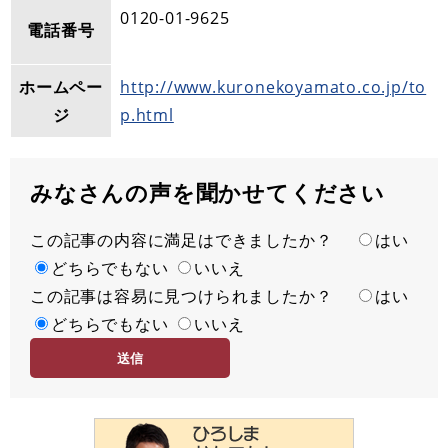
0120-01-9625
電話番号
ホームペー
http://www.kuronekoyamato.co.jp/to
ジ
p.html
みなさんの声を聞かせてください
この記事の内容に満足はできましたか？
満
はい
足
どちらでもない
いいえ
この記事は容易に見つけられましたか？
度
容
はい
易
どちらでもない
いいえ
度