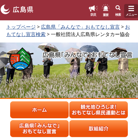
このページの本文へ
重要
防災
検索
メニュー
ペ
本
トップページ
>
広島県「みんなで」おもてなし宣言
>
お
ー
文
もてなし宣言検索
> 一般社団法人広島県レンタカー協会
ジ
を
の
読
先
む
頭
で
す
。