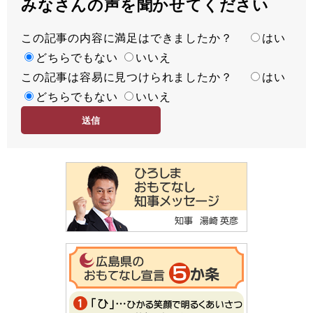
みなさんの声を聞かせてください
この記事の内容に満足はできましたか？
満
はい
足
どちらでもない
いいえ
この記事は容易に見つけられましたか？
度
容
はい
易
どちらでもない
いいえ
度