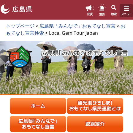
このページの本文へ
重要
防災
検索
メニュー
ペ
本
トップページ
>
広島県「みんなで」おもてなし宣言
>
お
ー
文
もてなし宣言検索
> Local Gem Tour Japan
ジ
を
の
読
先
む
頭
で
す
。