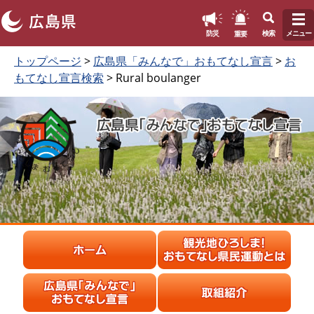
このページの本文へ
重要
防災
検索
メニュー
ペ
本
トップページ
>
広島県「みんなで」おもてなし宣言
>
お
ー
文
もてなし宣言検索
> Rural boulanger
ジ
を
の
読
先
む
頭
で
す
。