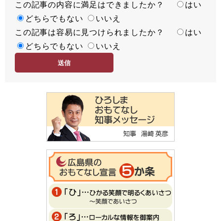
この記事の内容に満足はできましたか？
満
はい
足
どちらでもない
いいえ
この記事は容易に見つけられましたか？
度
容
はい
易
どちらでもない
いいえ
度