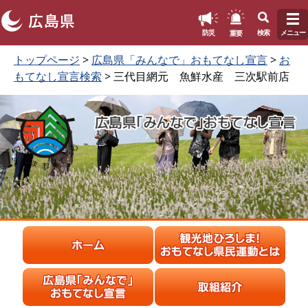
このページの本文へ
重要
防災
検索
メニュー
ペ
本
トップページ
>
広島県「みんなで」おもてなし宣言
>
お
ー
文
もてなし宣言検索
> 三代目網元 魚鮮水産 三次駅前店
ジ
を
の
読
先
む
頭
で
す
。