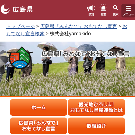
このページの本文へ
重要
防災
検索
メニュー
ペ
本
トップページ
>
広島県「みんなで」おもてなし宣言
>
お
ー
文
もてなし宣言検索
> 株式会社yamakido
ジ
を
の
読
先
む
頭
で
す
。