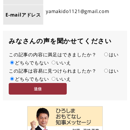
yamakido1121@gmail.com
E-mailアドレス
みなさんの声を聞かせてください
この記事の内容に満足はできましたか？
満
はい
足
どちらでもない
いいえ
この記事は容易に見つけられましたか？
度
容
はい
易
どちらでもない
いいえ
度