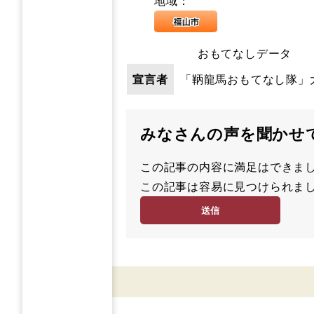
地域：
おもてなしデータ
宣言者
「鞆龍馬おもてなし隊」
みなさんの声を聞かせ
この記事の内容に満足はでき
満
この記事は容易に見つけられ
足
容
度
易
度