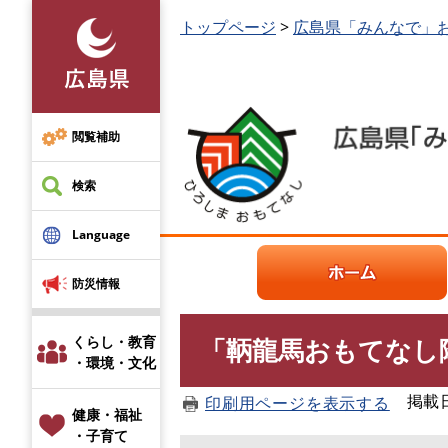
ペ
本
トップページ
>
広島県「みんなで」
ー
文
ジ
を
の
読
先
む
頭
閲覧補助
で
す
検索
。
Language
防災情報
くらし・教育
「鞆龍馬おもてなし
本
・環境・文化
文
掲載日：
印刷用ページを表示する
健康・福祉
・子育て