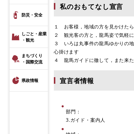
私のおもてなし宣言
防災・安全
１ お客様，地域の方を見かけた
しごと・産業
２ 観光客の方と，龍馬姿で気軽
・観光
３ いろは丸事件の龍馬ゆかりの
心掛けます
まちづくり
４ 龍馬ガイドに徹して，また来
・国際交流
宣言者情報
県政情報
部門：
3.ガイド・案内人