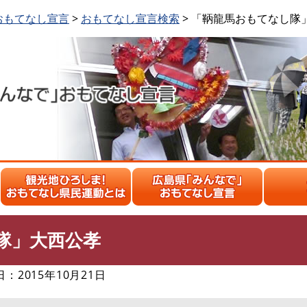
おもてなし宣言
>
おもてなし宣言検索
> 「鞆龍馬おもてなし隊
隊」大西公孝
2015年10月21日