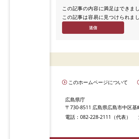
この記事の内容に満足はでき
満
この記事は容易に見つけられ
足
容
度
易
度
このホームページについて
広島県庁
〒730-8511 広島県広島市中区基町
電話：082-228-2111（代表）