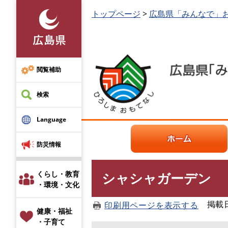
ペ
本
トップページ
>
広島県「みんなで」
ー
文
ジ
を
の
読
先
む
頭
閲覧補助
で
す
検索
。
Language
防災情報
くらし・教育
シャシャガーデン
本
・環境・文化
文
掲載日：
印刷用ページを表示する
健康・福祉
・子育て