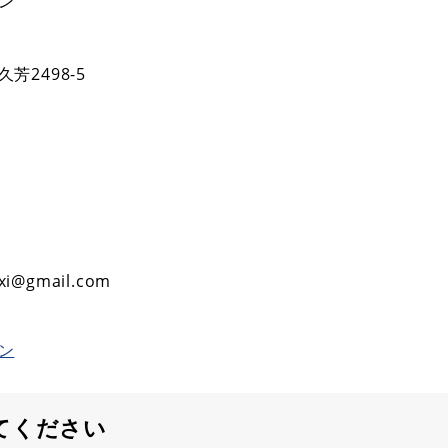
ン
芳2498-5
xi@gmail.com
ン
てください