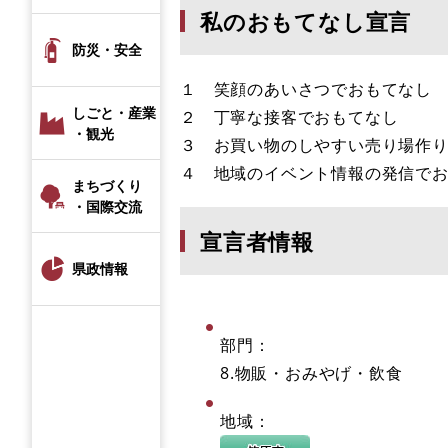
私のおもてなし宣言
防災・安全
１ 笑顔のあいさつでおもてなし
しごと・産業
２ 丁寧な接客でおもてなし
・観光
３ お買い物のしやすい売り場作
４ 地域のイベント情報の発信で
まちづくり
・国際交流
宣言者情報
県政情報
部門：
8.物販・おみやげ・飲食
地域：