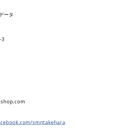
データ
-3
f-shop.com
facebook.com/smntakehara