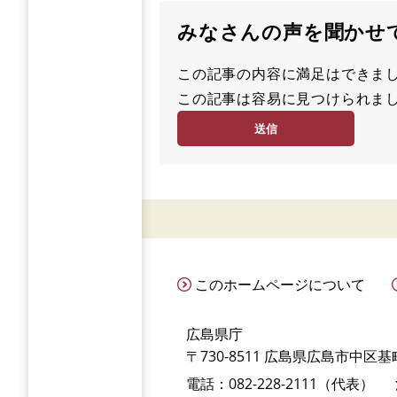
みなさんの声を聞かせ
この記事の内容に満足はでき
満
この記事は容易に見つけられ
足
容
度
易
度
このホームページについて
広島県庁
〒730-8511 広島県広島市中区基町
電話：082-228-2111（代表）