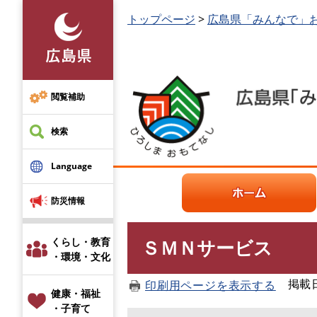
ペ
本
トップページ
>
広島県「みんなで」
ー
文
ジ
を
の
読
先
む
頭
閲覧補助
で
す
検索
。
Language
防災情報
くらし・教育
ＳＭＮサービス
本
・環境・文化
文
掲載日：
印刷用ページを表示する
健康・福祉
・子育て