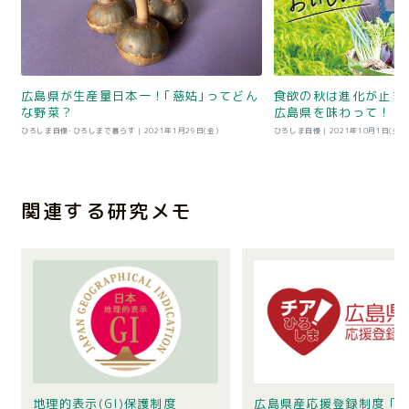
広島県が生産量日本一！｢慈姑｣ってどん
食欲の秋は進化が止ま
な野菜？
広島県を味わって！
ひろしま自慢･ひろしまで暮らす |
2021年1月29日(金)
ひろしま自慢 |
2021年10月1日(金)
関連する研究メモ
地理的表示(GI)保護制度
広島県産応援登録制度 ｢