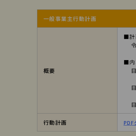
株式会社ミネ技術の詳細2
一般事業主行動計画
■計
令和
■内
概要
目標
目標
目標
行動計画
PD