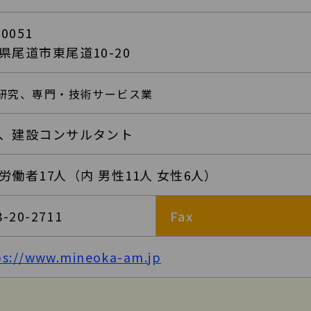
-0051
県尾道市東尾道10-20
研究、専門・技術サービス業
、建設コンサルタント
労働者
17
人（内 男性
11
人 女性
6
人）
8-20-2711
Fax
ps://www.mineoka-am.jp