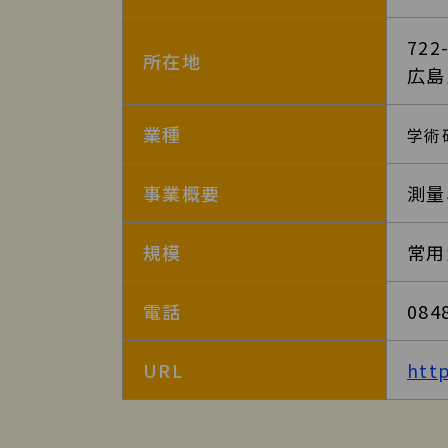
722
所在地
広島
業種
学術
事業概要
測量
規模
常用
電話
084
URL
htt