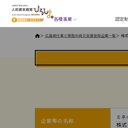
このページの本文へ
ページの先頭です。
各種事業
認定
広島県仕事と家庭の両立支援登録企業一覧
株
本文
株式会社ミネ技術の詳細1
ミネ
企業等の名称
株式