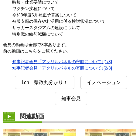
時短・休業要請について
ワクチン接種について
令和3年度6月補正予算案について
被服支廠の保存や利活用に係る検討状況について
サッカースタジアムの建設について
特別職の給与減額について
会見の動画は全部で3本あります。
前の動画はこちらをご覧ください。
知事記者会見「アクリルパネルの寄贈について｣[1/3]
知事記者会見「アクリルパネルの寄贈について｣[2/3]
1ch 県政丸分かり！
イノベーション
知事会見
関連動画