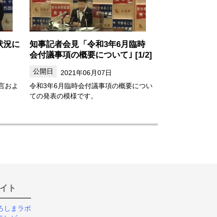
状況に
知事記者会見「令和3年6月臨時
会付議事項の概要について｣ [1/2]
2021年06月07日
言およ
令和3年6月臨時会付議事項の概要につい
ての発表の模様です。
イト
ろしまラボ