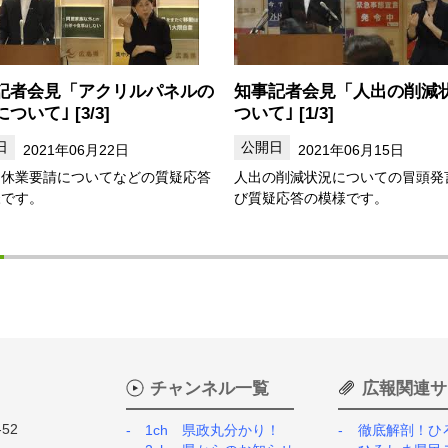
記者会見「アクリルパネルの
知事記者会見「人出の削減
ついて｣ [3/3]
ついて｣ [1/3]
2021年06月22日
2021年06月15日
・休業要請についてなどの質疑応答
人出の削減状況についての冒頭発
様です。
び質疑応答の模様です。
チャンネル一覧
広報関連サ
52
1ch 県政丸分かり！
徹底解剖！ひ