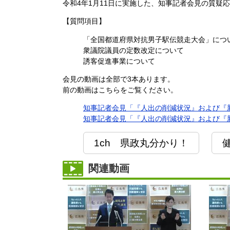
令和4年1月11日に実施した、知事記者会見の質疑
【質問項目】
「全国都道府県対抗男子駅伝競走大会」につ
衆議院議員の定数改定について
誘客促進事業について
会見の動画は全部で3本あります。
前の動画はこちらをご覧ください。
知事記者会見「『人出の削減状況』および『新
知事記者会見「『人出の削減状況』および『新
1ch 県政丸分かり！
関連動画