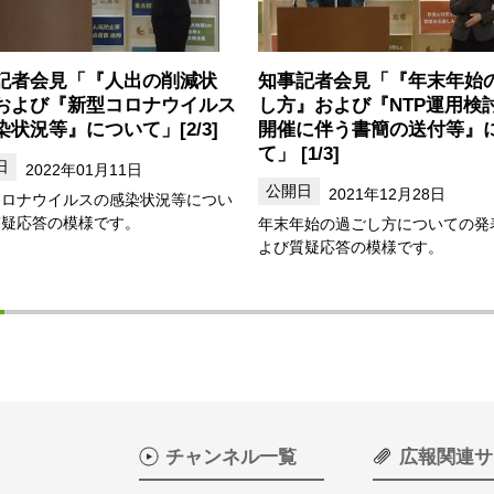
記者会見「『人出の削減状
知事記者会見「『年末年始
および『新型コロナウイルス
し方』および『NTP運用検
染状況等』について」[2/3]
開催に伴う書簡の送付等』
て」 [1/3]
2022年01月11日
2021年12月28日
コロナウイルスの感染状況等につい
質疑応答の模様です。
年末年始の過ごし方についての発
よび質疑応答の模様です。
チャンネル一覧
広報関連サ