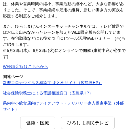
は、休業や営業時間の縮小、事業活動の縮小など、大きな影響があ
りました。そこで、事業継続や雇用の維持、新しい働き方の実践を
応援する制度をご紹介します。
また、ひろしまけんインターネットチャンネルでは、テレビ放送で
はお伝え出来なかったシーンを加えたWEB限定版も公開していま
す。在宅勤務などにも役立つ「ICTツール活用Webセミナー」(※)も
ご紹介します。
※5月28日(木)、6月23日(火)にオンラインで開催 (事前申込が必要で
す)
WEB限定版はこちらから
関連ページ：
新型コロナウイルス感染症 まとめサイト（広島県HP）
社会保険労務士による電話相談窓口（広島県HP）
県内中小飲食店向けテイクアウト・デリバリー参入促進事業（外部
サイト）
健康・医療
ひろしま県民テレビ