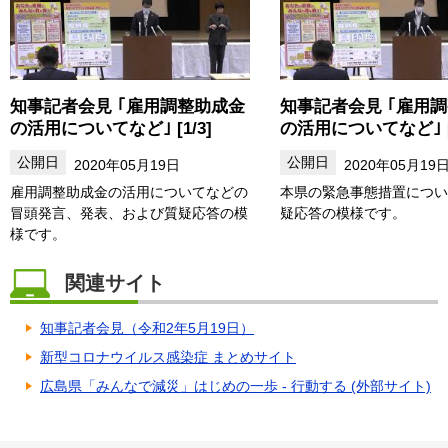
知事記者会見 ｢雇用調整助成金
知事記者会見 ｢雇用
の活用についてなど｣ [1/3]
の活用についてなど｣ [3
2020年05月19日
2020年05月19
雇用調整助成金の活用についてなどの
本県の緊急事態措置につい
冒頭発言、発表、および質疑応答の模
疑応答の模様です。
様です。
関連サイト
知事記者会見（令和2年5月19日）
新型コロナウイルス感染症 まとめサイト
広島県「みんなで減災」はじめの一歩 - 行動する (外部サイト)