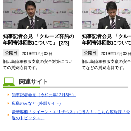
知事記者会見 「クルーズ客船の
知事記者会見 「クル
年間寄港回数について」 [2/3]
年間寄港回数について」 
2019年12月03日
2019年12月03
旧広島陸軍被服支廠の安全対策につい
旧広島陸軍被服支廠の安全
ての質疑応答です。
てなどの質疑応答です。
関連サイト
知事記者会見（令和元年12月3日）
広島のみなと (外部サイト)
豪華客船「クイーン・エリザベス」に潜入！ - こちら広報課「今
週のトピックス」