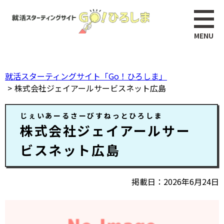
ペ
このページの本文へ
ー
ジ
の
先
頭
就活スターティングサイト「Go！ひろしま」
で
株式会社ジェイアールサービスネット広島
す。
本
じぇいあーるさーびすねっとひろしま
文
株式会社ジェイアールサー
ビスネット広島
掲載日
2026年6月24日