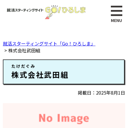
ペ
このページの本文へ
ー
ジ
の
先
頭
就活スターティングサイト「Go！ひろしま」
で
株式会社武田組
す。
本
たけだぐみ
文
株式会社武田組
掲載日
2025年8月1日