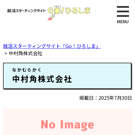
ペ
このページの本文へ
ー
ジ
の
先
頭
就活スターティングサイト「Go！ひろしま」
で
中村角株式会社
す。
本
なかむらかく
文
中村角株式会社
掲載日
2025年7月30日